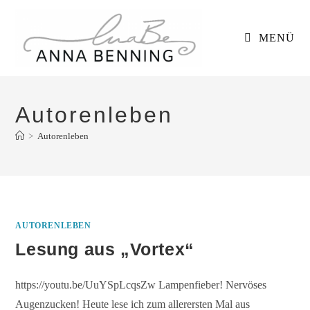
Zum
Inhalt
MENÜ
springen
Autorenleben
>
Autorenleben
AUTORENLEBEN
Lesung aus „Vortex“
https://youtu.be/UuYSpLcqsZw Lampenfieber! Nervöses
Augenzucken! Heute lese ich zum allerersten Mal aus